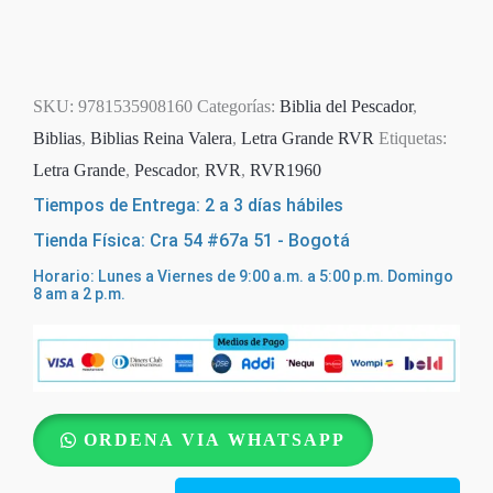
SKU:
9781535908160
Categorías:
Biblia del Pescador
,
Biblias
,
Biblias Reina Valera
,
Letra Grande RVR
Etiquetas:
Letra Grande
,
Pescador
,
RVR
,
RVR1960
Tiempos de Entrega: 2 a 3 días hábiles
Tienda Física: Cra 54 #67a 51 - Bogotá
Horario: Lunes a Viernes de 9:00 a.m. a 5:00 p.m. Domingo
8 am a 2 p.m.
Biblia
ORDENA VIA WHATSAPP
Del
Pescador