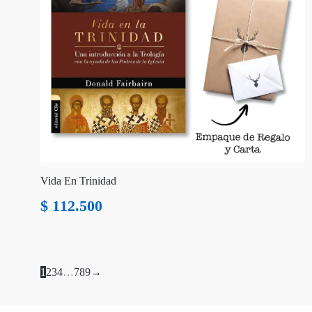
Vida En Trinidad
$
112.500
1
2
3
4
…
7
8
9
→