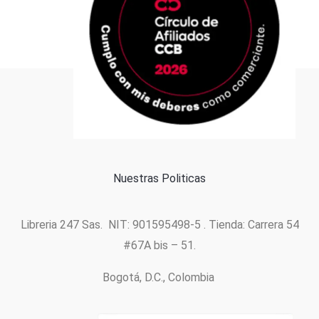
Formas de pago
Política de cookies
Nuestras Politicas
Libreria 247 Sas. NIT: 901595498-5 . Tienda: Carrera 54
#67A bis – 51.
Bogotá, D.C., Colombia