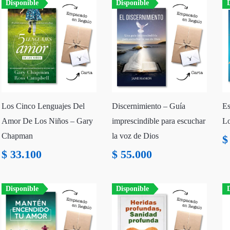
Disponible
Disponible
D
Los Cinco Lenguajes Del
Discernimiento – Guía
Es
Amor De Los Niños – Gary
imprescindible para escuchar
Lo
Chapman
la voz de Dios
$
$
33.100
$
55.000
Disponible
Disponible
D