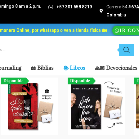
omingo 8 am a 2 p.m.
+57 301 658 8219
Carrera 54
#67A 
Colom
bia
manera Online, por whatsapp o ven a tienda física 🏡
IR CO
ournaling
📖 Biblias
📚 Libros
🙏🏼 Devocionales
Disponible
Disponible
D