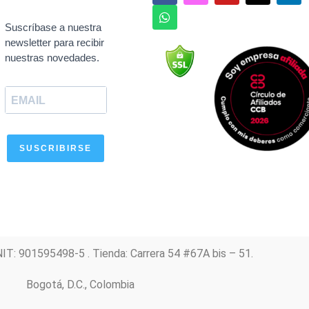
c
a
s
u
n
e
t
t
t
k
Suscríbase a nuestra
b
s
a
u
e
newsletter para recibir
o
a
g
b
d
nuestras novedades.
o
p
r
e
i
k
p
a
n
m
SUSCRIBIRSE
NIT: 901595498-5 . Tienda: Carrera 54 #67A bis – 51.
Bogotá, D.C., Colombia