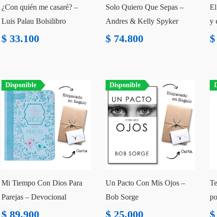
¿Con quién me casaré? –
Solo Quiero Que Sepas –
El
Luis Palau Bolsilibro
Andres & Kelly Spyker
y 
$
33.100
$
74.800
$
Disponible
Disponible
D
Mi Tiempo Con Dios Para
Un Pacto Con Mis Ojos –
Te
Parejas – Devocional
Bob Sorge
po
$
89.900
$
25.000
$