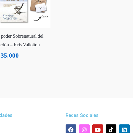
 poder Sobrenatural del
rdón – Kris Vallotton
35.000
dades
Redes Sociales
F
W
I
Y
L
a
h
n
o
i