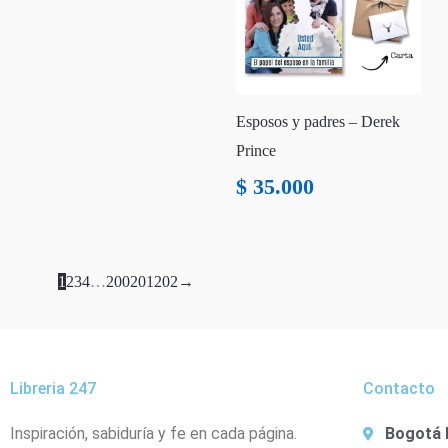
Esposos y padres – Derek
Prince
$
35.000
1
2
3
4
…
200
201
202
→
Libreria 247
Contacto
Inspiración, sabiduría y fe en cada página.
Bogotá 