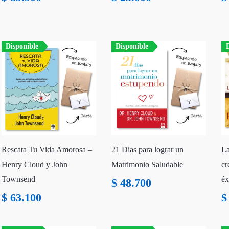
Disponible
Disponible
D
Rescata Tu Vida Amorosa –
21 Dias para lograr un
La
Henry Cloud y John
Matrimonio Saludable
cr
Townsend
éx
$
48.700
$
63.100
$