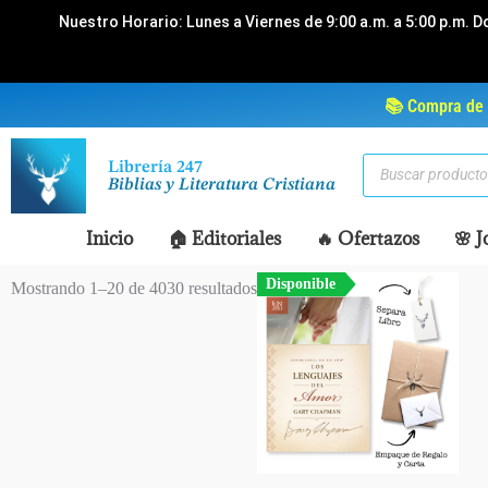
Ir
Nuestro Horario: Lunes a Viernes de 9:00 a.m. a 5:00 p.m. D
al
contenido
📚 Compra de 
Búsqueda
Librería 247
de
Biblias y Literatura Cristiana
productos
Inicio
🏠 Editoriales
🔥 Ofertazos
🌸 J
Disponible
Mostrando 1–20 de 4030 resultados