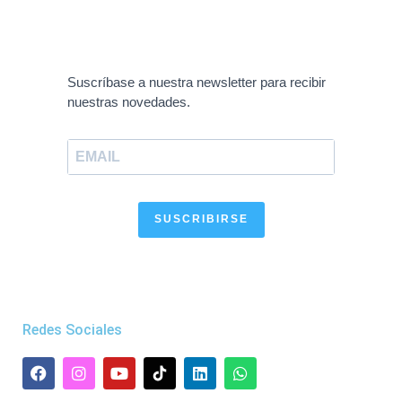
Suscríbase a nuestra newsletter para recibir
nuestras novedades.
SUSCRIBIRSE
Redes Sociales
F
I
Y
L
W
a
n
o
i
h
c
s
u
n
a