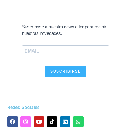
Suscríbase a nuestra newsletter para recibir
nuestras novedades.
SUSCRIBIRSE
Redes Sociales
F
I
Y
L
W
a
n
o
i
h
c
s
u
n
a