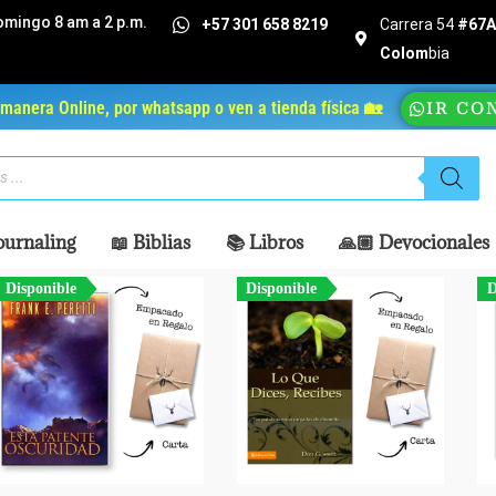
omingo 8 am a 2 p.m.
+57 301 658 8219
Carrera 54
#67A 
Colom
bia
manera Online, por whatsapp o ven a tienda física 🏡
IR CO
ournaling
📖 Biblias
📚 Libros
🙏🏼 Devocionales
Disponible
Disponible
D