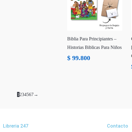
Biblia Para Principiantes –
Historias Biblicas Para Niños
$
99.800
1
2
3
4
5
6
7
→
Libreria 247
Contacto