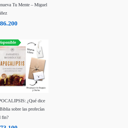
nueva Tu Mente – Miguel
ñez
86.200
isponible
OCALIPSIS: ¿Qué dice
 Biblia sobre las profecías
l fin?
73.100