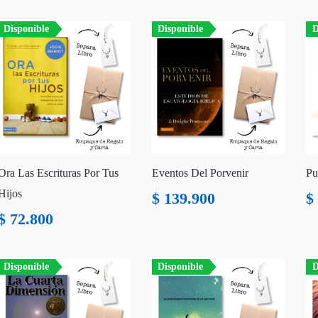
Disponible
Disponible
D
Ora Las Escrituras Por Tus
Eventos Del Porvenir
Pu
Hijos
$
139.900
$
$
72.800
Disponible
Disponible
D