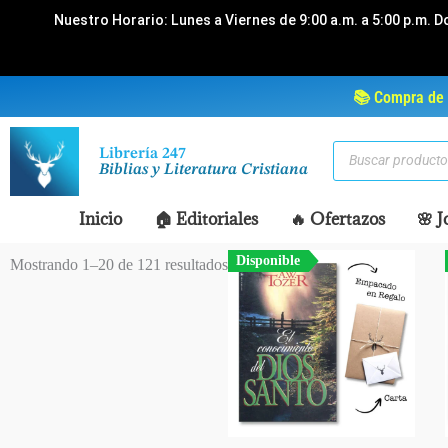
Ir
Nuestro Horario: Lunes a Viernes de 9:00 a.m. a 5:00 p.m. D
al
contenido
📚 Compra de 
Búsqueda
Librería 247
de
Biblias y Literatura Cristiana
productos
Inicio
🏠 Editoriales
🔥 Ofertazos
🌸 J
Disponible
Mostrando 1–20 de 121 resultados