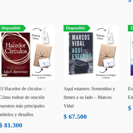
Disponible
Disponible
D
El Hacedor de círculos –
Aquí estamos: Sostenidos y
Es
Cómo rodear de oración
firmes a su lado – Marcos
Em
nuestros más principales
Vidal
$
anhelos y desafíos
$
67.500
$
81.300