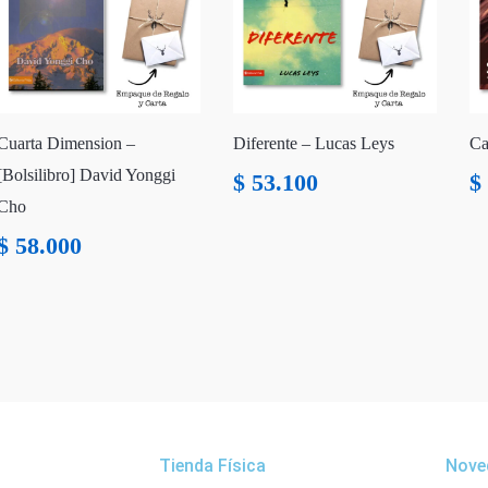
Cuarta Dimension –
Diferente – Lucas Leys
Ca
[Bolsilibro] David Yonggi
$
53.100
$
Cho
$
58.000
Tienda Física
Nove