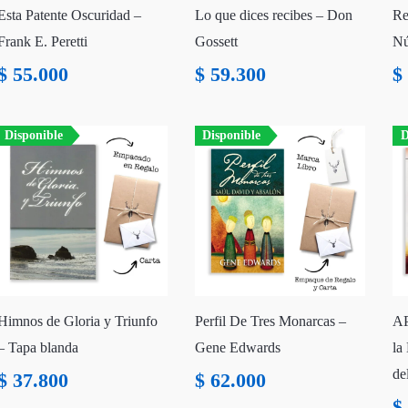
Esta Patente Oscuridad –
Lo que dices recibes – Don
Re
Frank E. Peretti
Gossett
Nú
$
55.000
$
59.300
$
Disponible
Disponible
D
Himnos de Gloria y Triunfo
Perfil De Tres Monarcas –
AP
– Tapa blanda
Gene Edwards
la
de
$
37.800
$
62.000
$