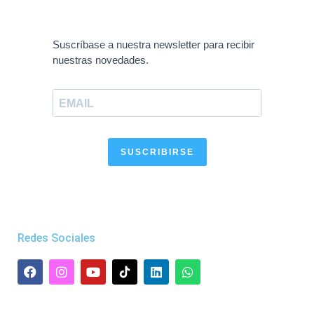
Suscríbase a nuestra newsletter para recibir
nuestras novedades.
SUSCRIBIRSE
Redes Sociales
F
I
Y
L
W
a
n
o
i
h
c
s
u
n
a
e
t
t
k
t