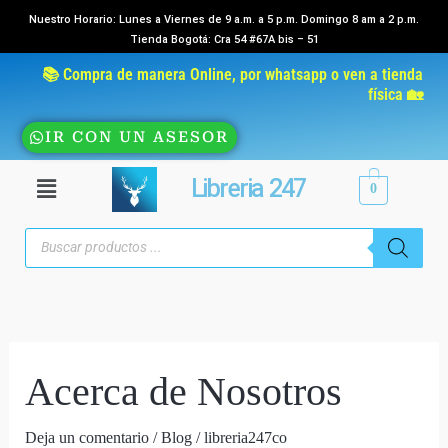
Ir
Nuestro Horario: Lunes a Viernes de 9 a.m. a 5 p.m. Domingo 8 am a 2 p.m.
Tienda Bogotá: Cra 54 #67A bis – 51
al
contenido
📚 Compra de manera Online, por whatsapp o ven a tienda
física 🏡
IR CON UN ASESOR
Menú
Libreria 247
0
Búsqueda
de
productos
Acerca de Nosotros
Acerca
de
Nosotros
Deja un comentario
/
Blog
/
libreria247co