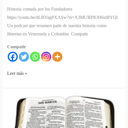
Historia contada por los Fundadores
https://youtu.be/dLBVagPXASw?si=A3MUBPIOH6nI8YQl
Un podcast que resumen parte de nuestra historia como
librerias en Venezuela y Colombia Compatir
Compatir
Leer más »
Tamaño
de
Letra
de