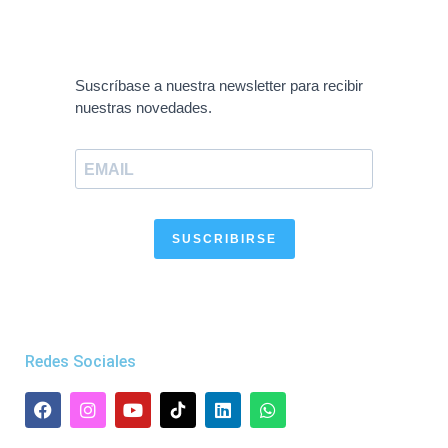
Suscríbase a nuestra newsletter para recibir
nuestras novedades.
SUSCRIBIRSE
Redes Sociales
F
I
Y
L
W
a
n
o
i
h
c
s
u
n
a