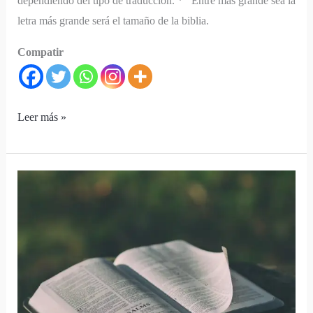
dependiendo del tipo de traducción. * Entre más grande sea la
letra más grande será el tamaño de la biblia.
Compatir
Leer más »
Versiones
de
la
Biblia