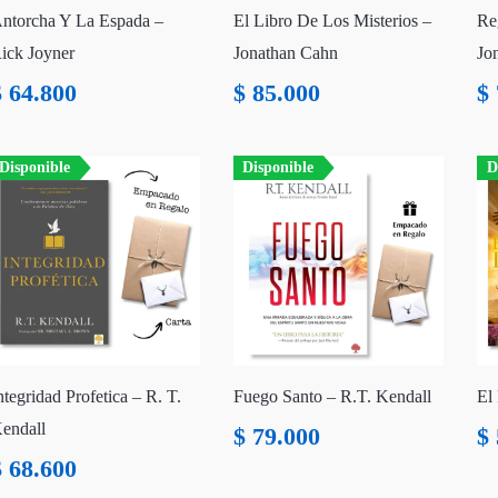
ntorcha Y La Espada –
El Libro De Los Misterios –
Re
ick Joyner
Jonathan Cahn
Jo
$
64.800
$
85.000
$
Disponible
Disponible
D
ntegridad Profetica – R. T.
Fuego Santo – R.T. Kendall
El
endall
$
79.000
$
$
68.600