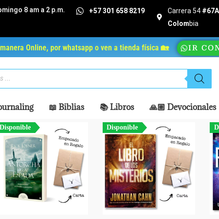
omingo 8 am a 2 p.m.
+57 301 658 8219
Carrera 54
#67A 
Colom
bia
manera Online, por whatsapp o ven a tienda física 🏡
IR CO
ournaling
📖 Biblias
📚 Libros
🙏🏼 Devocionales
Disponible
Disponible
D