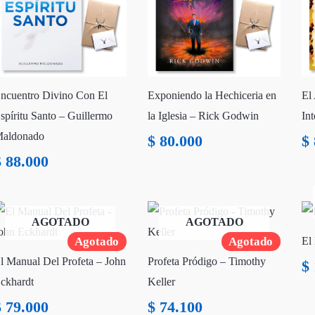
ncuentro Divino Con El
Exponiendo la Hechiceria en
El 
spíritu Santo – Guillermo
la Iglesia – Rick Godwin
In
aldonado
$
80.000
$
$
88.000
AGOTADO
AGOTADO
Agotado
Agotado
El
l Manual Del Profeta – John
Profeta Pródigo – Timothy
$
ckhardt
Keller
$
79.000
$
74.100