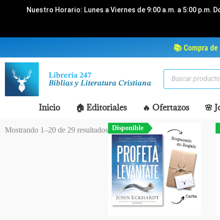
Ir
Nuestro Horario: Lunes a Viernes de 9:00 a.m. a 5:00 p.m. D
al
contenido
📚 Compra de 
Búsqueda
Librería 247
de
Biblias y Literatura Cristiana
productos
Inicio
🏠 Editoriales
🔥 Ofertazos
🌸 J
Disponible
Mostrando 1–20 de 29 resultados