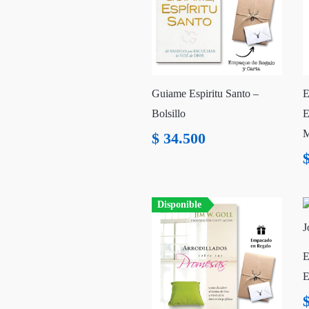
Guiame Espiritu Santo –
E
Bolsillo
E
M
$
34.500
Disponible
E
E