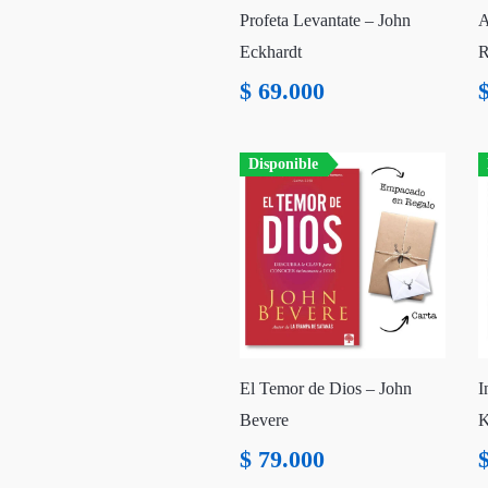
Profeta Levantate – John
A
Eckhardt
R
$
69.000
Disponible
El Temor de Dios – John
I
Bevere
K
$
79.000