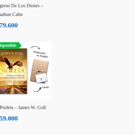
greso De Los Dioses –
nathan Cahn
79.600
isponible
 Profeta – James W. Goll
59.000