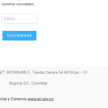
o
a
g
b
d
nuestras novedades.
o
p
r
e
i
k
p
a
n
m
SUSCRIBIRSE
NIT: 901595498-5 . Tienda: Carrera 54 #67A bis – 51.
Bogotá, D.C., Colombia
stria y Comercio
www.sic.gov.co