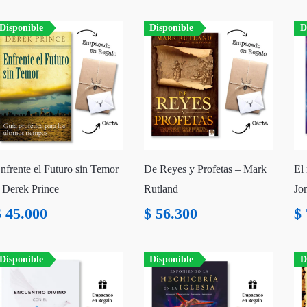
Disponible
Disponible
D
nfrente el Futuro sin Temor
De Reyes y Profetas – Mark
El 
 Derek Prince
Rutland
Jo
$
45.000
$
56.300
$
Disponible
Disponible
D