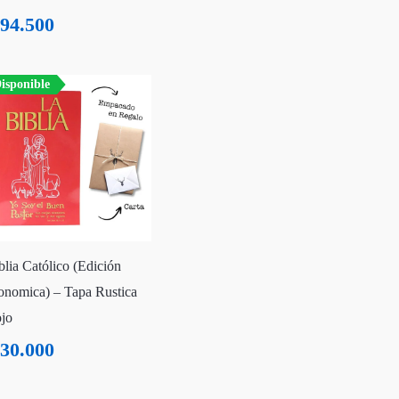
94.500
isponible
blia Católico (Edición
onomica) – Tapa Rustica
jo
30.000