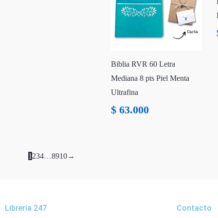
Biblia RVR 60 Letra
Mediana 8 pts Piel Menta
Ultrafina
$
63.000
1
2
3
4
…
8
9
10
→
Libreria 247
Contacto