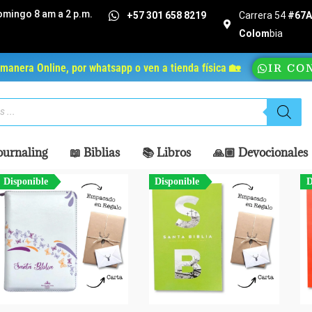
omingo 8 am a 2 p.m.
+57 301 658 8219
Carrera 54
#67A 
Colom
bia
manera Online, por whatsapp o ven a tienda física 🏡
IR CO
ournaling
📖 Biblias
📚 Libros
🙏🏼 Devocionales
Disponible
Disponible
D