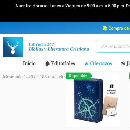
Ir
Nuestro Horario: Lunes a Viernes de 9:00 a.m. a 5:00 p.m. D
al
contenido
📚 Compra de 
Búsqueda
Librería 247
de
Biblias y Literatura Cristiana
productos
Inicio
🏠 Editoriales
🔥 Ofertazos
🌸 J
Disponible
Mostrando 1–20 de 185 resultados