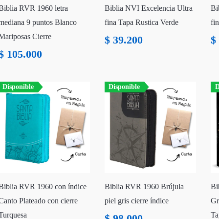
Biblia RVR 1960 letra
Biblia NVI Excelencia Ultra
Bi
mediana 9 puntos Blanco
fina Tapa Rustica Verde
fi
Mariposas Cierre
$
39.200
$
$
105.000
Disponible
Disponible
D
Biblia RVR 1960 con índice
Biblia RVR 1960 Brújula
Bi
Canto Plateado con cierre
piel gris cierre índice
Gr
Turquesa
Ta
$
98.000