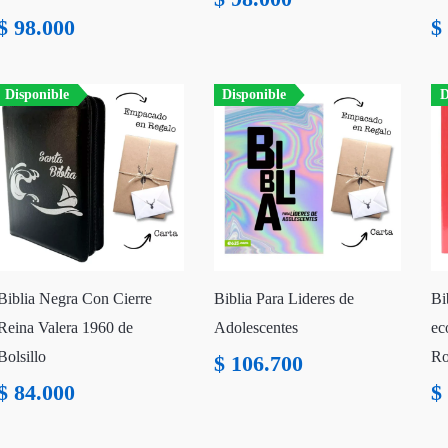
$
98.000
$
Disponible
Disponible
D
Biblia Negra Con Cierre
Biblia Para Lideres de
Bi
Reina Valera 1960 de
Adolescentes
ec
Bolsillo
Ro
$
106.700
$
84.000
$