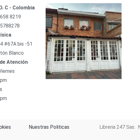
D. C - Colombia
 658 8219
 5788278
ísica
54 #67A bis -51
tón Blanco
 de Atención
Viernes
 pm
s
 pm
okies
Nuestras Politicas
Libreria 247 Sas. 