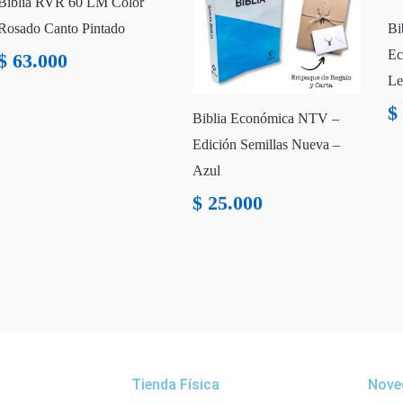
Biblia RVR 60 LM Color
Rosado Canto Pintado
Bi
Ec
$
63.000
Le
$
Biblia Económica NTV –
Edición Semillas Nueva –
Azul
$
25.000
Tienda Física
Nove