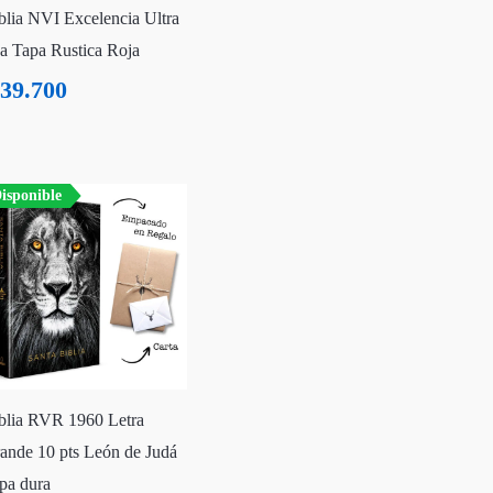
blia NVI Excelencia Ultra
na Tapa Rustica Roja
39.700
isponible
blia RVR 1960 Letra
ande 10 pts León de Judá
pa dura