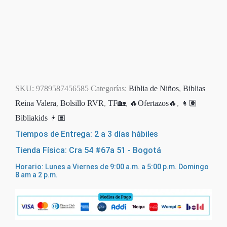
SKU:
9789587456585
Categorías:
Biblia de Niños
,
Biblias
Reina Valera
,
Bolsillo RVR
,
TF🏡
,
🔥Ofertazos🔥
,
👧🏽
Bibliakids 👦🏽
Tiempos de Entrega: 2 a 3 días hábiles
Tienda Física: Cra 54 #67a 51 - Bogotá
Horario: Lunes a Viernes de 9:00 a.m. a 5:00 p.m. Domingo
8 am a 2 p.m.