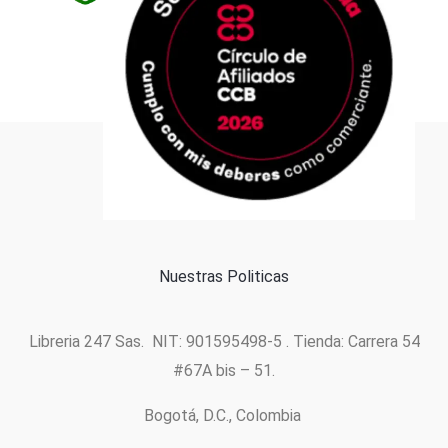
Formas de pago
Política de cookies
Nuestras Politicas
Libreria 247 Sas. NIT: 901595498-5 . Tienda: Carrera 54
#67A bis – 51.
Bogotá, D.C., Colombia