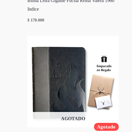
Biblia Letra Gigante Fucsia Reina Valera 1960
Indice
$
170.000
AGOTADO
Agotado