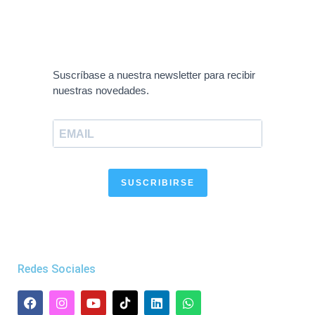
Suscríbase a nuestra newsletter para recibir
nuestras novedades.
SUSCRIBIRSE
Redes Sociales
F
I
Y
L
W
a
n
o
i
h