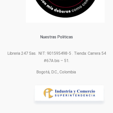
Formas de pago
Política de cookies
Nuestras Politicas
Libreria 247 Sas. NIT: 901595498-5 . Tienda: Carrera 54
#67A bis – 51.
Bogotá, D.C., Colombia