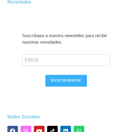
Novedades
Suscríbase a nuestra newsletter para recibir
nuestras novedades.
SUSCRIBIRSE
Redes Sociales
F
I
Y
L
W