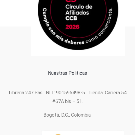
Formas de pago
Política de cookies
Nuestras Politicas
Libreria 247 Sas. NIT: 901595498-5 . Tienda: Carrera 54
#67A bis – 51.
Bogotá, D.C., Colombia