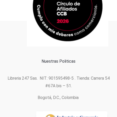
Formas de pago
Política de cookies
Nuestras Politicas
Libreria 247 Sas. NIT: 901595498-5 . Tienda: Carrera 54
#67A bis – 51.
Bogotá, D.C., Colombia