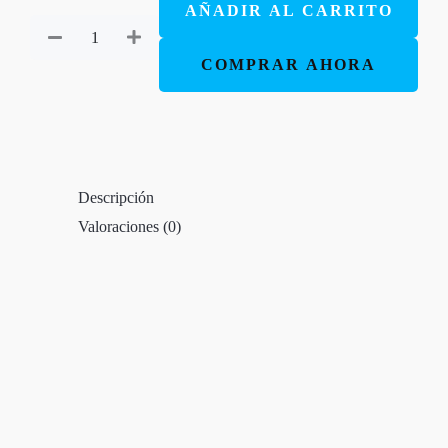
AÑADIR AL CARRITO
1960
Color
COMPRAR AHORA
Rojo
Indice
Letra
grande
Descripción
Ayudas
Valoraciones (0)
QR
cantidad