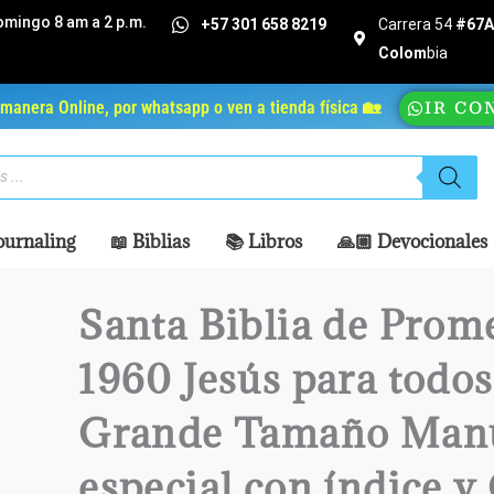
omingo 8 am a 2 p.m.
+57 301 658 8219
Carrera 54
#67A 
Colom
bia
manera Online, por whatsapp o ven a tienda física 🏡
IR CO
ournaling
📖 Biblias
📚 Libros
🙏🏼 Devocionales
Santa Biblia de Prom
1960 Jesús para todos
Grande Tamaño Manu
especial con índice y