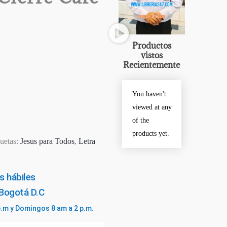
Productos
vistos
Recientemente
You haven't
viewed at any
of the
products yet.
quetas:
Jesus para Todos
,
Letra
s hábiles
 Bogotá D.C
p.m y Domingos 8 am a 2 p.m.