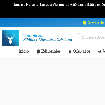
Ir
Nuestro Horario: Lunes a Viernes de 9:00 a.m. a 5:00 p.m. D
al
contenido
📚 Compra de 
Búsqueda
Librería 247
de
Biblias y Literatura Cristiana
productos
Inicio
🏠 Editoriales
🔥 Ofertazos
🌸 J