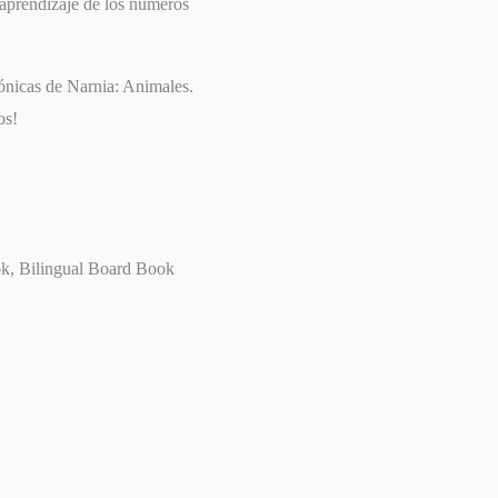
 aprendizaje de los números
ónicas de Narnia: Animales
.
os!
ok, Bilingual Board Book