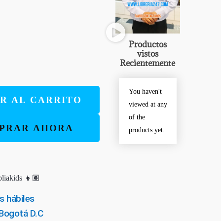
Productos
vistos
Recientemente
You haven't
R AL CARRITO
viewed at any
of the
PRAR AHORA
products yet.
liakids 👦🏽
s hábiles
 Bogotá D.C