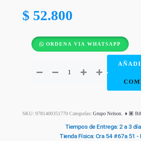
$
52.800
Las
ORDENA VIA WHATSAPP
crónicas
de
AÑADI
Narnia:
Contemos
COM
Juntos
cantidad
SKU:
9781400351770
Categorías:
Grupo Nelson
,
👧🏽 Bib
Tiempos de Entrega: 2 a 3 día
Tienda Física: Cra 54 #67a 51 -