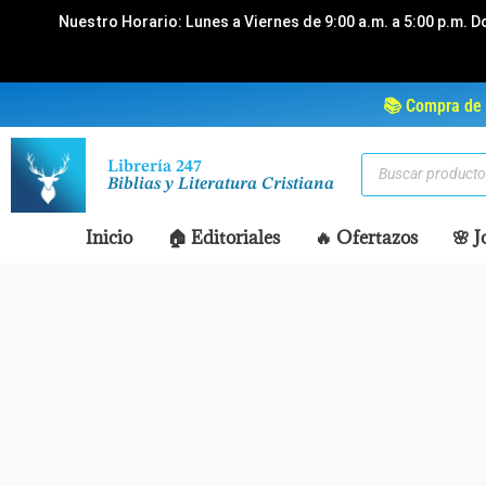
Ir
Nuestro Horario: Lunes a Viernes de 9:00 a.m. a 5:00 p.m. D
al
contenido
📚 Compra de 
Búsqueda
Librería 247
de
Biblias y Literatura Cristiana
productos
Inicio
🏠 Editoriales
🔥 Ofertazos
🌸 J