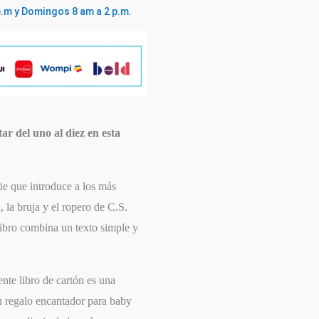
p.m y Domingos 8 am a 2 p.m.
ar del uno al diez en esta
üe que introduce a los más
, la bruja y el ropero
de C.S.
libro combina un texto simple y
nte libro de cartón es una
un regalo encantador para baby