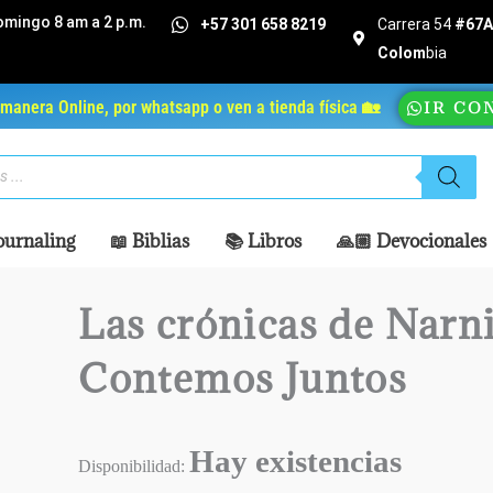
omingo 8 am a 2 p.m.
+57 301 658 8219
Carrera 54
#67A 
Colom
bia
manera Online, por whatsapp o ven a tienda física 🏡
IR CO
ournaling
📖 Biblias
📚 Libros
🙏🏼 Devocionales
Las crónicas de Narni
Contemos Juntos
Hay existencias
Disponibilidad: