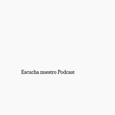
Escucha nuestro Podcast
EPISODIO
MOSTRAR
ANTERIOR
LA
Mostrar
LISTA