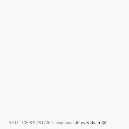
Disponible
SKU:
9780830791736
Categorías:
Libros Kids
,
👧🏽