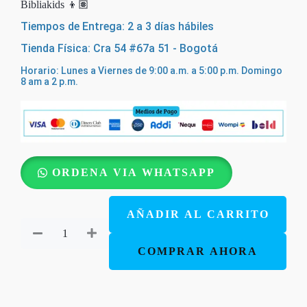
Bibliakids 👦🏽
Tiempos de Entrega: 2 a 3 días hábiles
Tienda Física: Cra 54 #67a 51 - Bogotá
Horario: Lunes a Viernes de 9:00 a.m. a 5:00 p.m. Domingo
8 am a 2 p.m.
Quien
ORDENA VIA WHATSAPP
Dices
Que
AÑADIR AL CARRITO
Soy
cantidad
COMPRAR AHORA