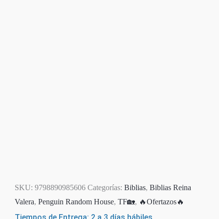
SKU:
9798890985606
Categorías:
Biblias
,
Biblias Reina
Valera
,
Penguin Random House
,
TF🏡
,
🔥Ofertazos🔥
Tiempos de Entrega: 2 a 3 días hábiles