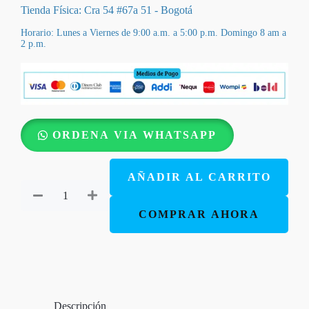
Tienda Física: Cra 54 #67a 51 - Bogotá
Horario: Lunes a Viernes de 9:00 a.m. a 5:00 p.m. Domingo 8 am a
2 p.m.
Biblia
ORDENA VIA WHATSAPP
RVR
1960
AÑADIR AL CARRITO
Con
Indice
COMPRAR AHORA
Canto
plateada
Con
Cierre
Descripción
Rosa