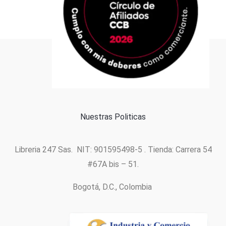
Formas de pago
Política de cookies
Nuestras Politicas
Libreria 247 Sas. NIT: 901595498-5 . Tienda: Carrera 54
#67A bis – 51.
Bogotá, D.C., Colombia