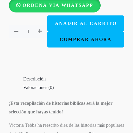
Mi
ORDENA VIA WHATSAPP
Biblia
Favorita
AÑADIR AL CARRITO
-
Biblia
COMPRAR AHORA
en
Historias
para
Niños
Descripción
cantidad
Valoraciones (0)
¡Esta recopilación de historias bíblicas será la mejor
selección que hayas tenido!
Victoria Tebbs ha reescrito diez de las historias más populares