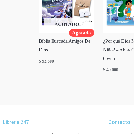
AGOTADO
Agotado
Biblia Ilustrada Amigos De
¿Por qué Dios 
Dios
Niño? – Abby O
Owen
$
92.300
$
40.000
Libreria 247
Contacto