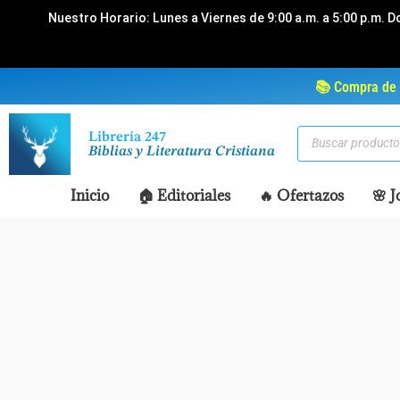
Ir
Nuestro Horario: Lunes a Viernes de 9:00 a.m. a 5:00 p.m. D
al
contenido
📚 Compra de 
Búsqueda
Librería 247
de
Biblias y Literatura Cristiana
productos
Inicio
🏠 Editoriales
🔥 Ofertazos
🌸 J