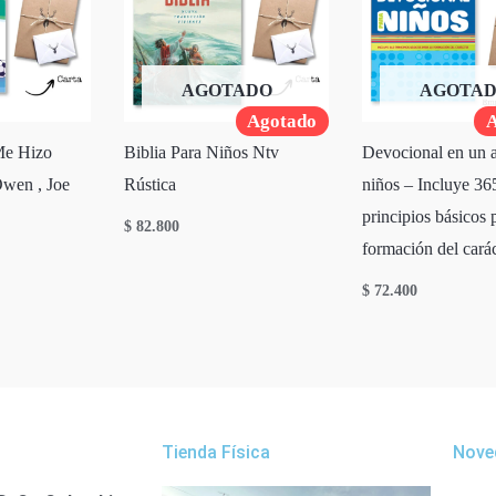
AGOTADO
AGOTA
Agotado
A
Me Hizo
Biblia Para Niños Ntv
Devocional en un 
wen , Joe
Rústica
niños – Incluye 36
principios básicos 
$
82.800
formación del cará
$
72.400
Tienda Física
Nove