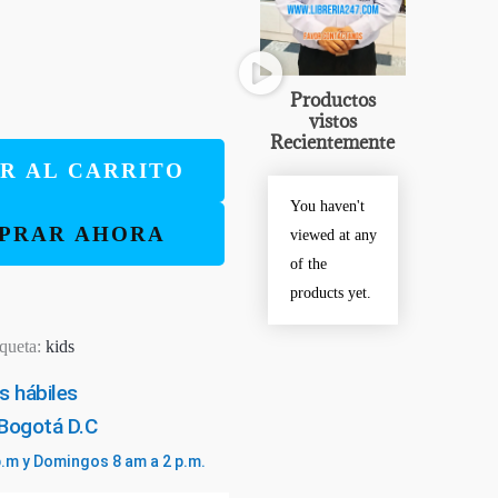
Productos
vistos
Recientemente
R AL CARRITO
You haven't
PRAR AHORA
viewed at any
of the
products yet.
iqueta:
kids
s hábiles
 Bogotá D.C
p.m y Domingos 8 am a 2 p.m.