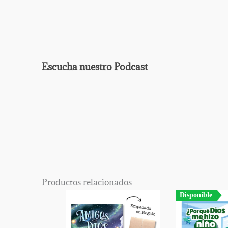
Escucha nuestro Podcast
EPISODIO
MOSTRAR
ANTERIOR
LA
Mostrar
LISTA
La
DE
Información
EPISODIOS
Del
Productos relacionados
Pódcast
Disponible