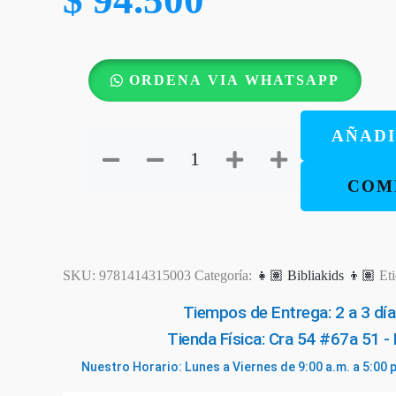
La
ORDENA VIA WHATSAPP
Biblia
en
AÑADI
Un
Año
COM
para
Niños
cantidad
SKU:
9781414315003
Categoría:
👧🏽 Bibliakids 👦🏽
Et
Tiempos de Entrega: 2 a 3 día
Tienda Física: Cra 54 #67a 51 -
Nuestro Horario: Lunes a Viernes de 9:00 a.m. a 5:00 