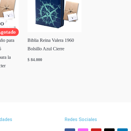
DO
gotado
año para
Biblia Reina Valera 1960
5
Bolsillo Azul Cierre
para la
$
84.000
cter
dades
Redes Sociales
F
W
I
Y
L