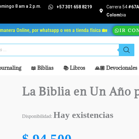
omingo 8 am a 2 p.m.
+57 301 658 8219
Carrera 54
#67A 
Colom
bia
manera Online, por whatsapp o ven a tienda física 🏡
IR CO
ournaling
📖 Biblias
📚 Libros
🙏🏼 Devocionales
La Biblia en Un Año 
Hay existencias
Disponibilidad:
$
94.500