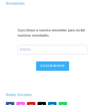
Novedades
Suscríbase a nuestra newsletter para recibir
nuestras novedades.
SUSCRIBIRSE
Redes Sociales
F
I
Y
L
W