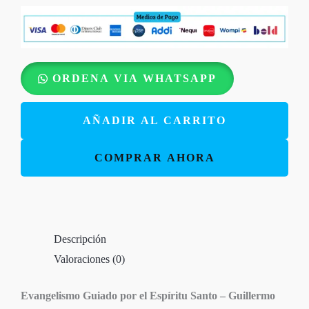
Evangelismo
ORDENA VIA WHATSAPP
Guiado
por
AÑADIR AL CARRITO
el
Espíritu
COMPRAR AHORA
Santo
–
Guillermo
Maldonado
Descripción
cantidad
Valoraciones (0)
Evangelismo Guiado por el Espíritu Santo – Guillermo