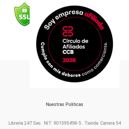
o
g
b
d
a
o
r
e
i
p
k
a
n
p
m
Formas de pago
Política de cookies
Nuestras Politicas
Libreria 247 Sas. NIT: 901595498-5 . Tienda: Carrera 54