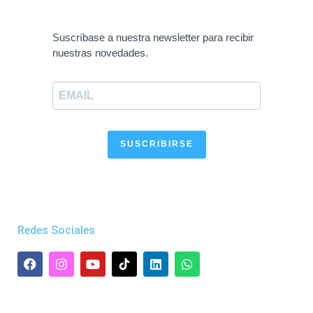
Suscríbase a nuestra newsletter para recibir
nuestras novedades.
SUSCRIBIRSE
Redes Sociales
F
I
Y
L
W
a
n
o
i
h
c
s
u
n
a
e
t
t
k
t
b
a
u
e
s