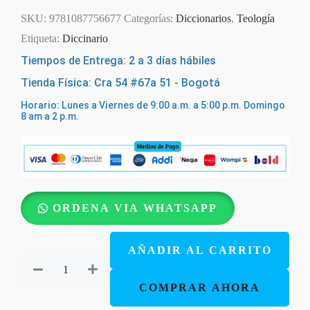
SKU:
9781087756677
Categorías:
Diccionarios
,
Teología
Etiqueta:
Diccinario
Tiempos de Entrega: 2 a 3 días hábiles
Tienda Física: Cra 54 #67a 51 - Bogotá
Horario: Lunes a Viernes de 9:00 a.m. a 5:00 p.m. Domingo
8 am a 2 p.m.
Diccionario
ORDENA VIA WHATSAPP
Conciso
De
AÑADIR AL CARRITO
Terminos
Teologicos
COMPRAR AHORA
cantidad