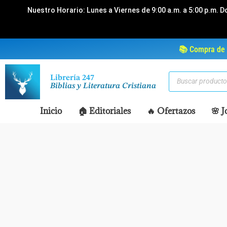
Ir
Nuestro Horario: Lunes a Viernes de 9:00 a.m. a 5:00 p.m. D
al
contenido
📚 Compra de 
Búsqueda
Librería 247
de
Biblias y Literatura Cristiana
productos
Inicio
🏠 Editoriales
🔥 Ofertazos
🌸 J