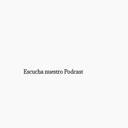
Ag
Escucha nuestro Podcast
EPISODIO
MOSTRAR
ANTERIOR
LA
Mostrar
LISTA
La
DE
Información