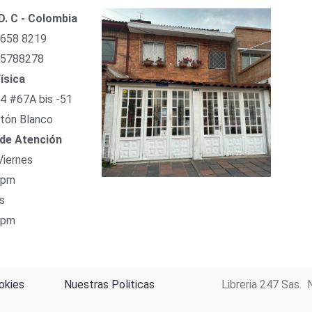
D. C - Colombia
 658 8219
 5788278
ísica
54 #67A bis -51
tón Blanco
 de Atención
Viernes
 pm
s
 pm
okies
Nuestras Politicas
Libreria 247 Sas. 