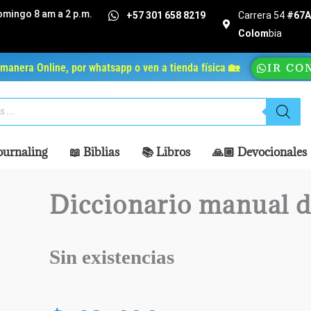
omingo 8 am a 2 p.m.
+57 301 658 8219
Carrera 54
#67A 
Colom
bia
manera Online, por whatsapp o ven a tienda física 🏡
IR CO
ournaling
📖 Biblias
📚 Libros
🙏🏼 Devocionales
Diccionario manual de
Sin existencias