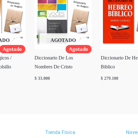
ADO
AGOTADO
Agotado
Agotado
icos /
Diccionario De Los
Diccionario De He
lsillo
Nombres De Cristo
Biblico
$
33.000
$
279.100
Tienda Física
Nove