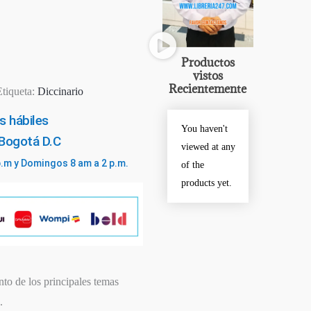
Productos
vistos
Recientemente
Etiqueta:
Diccinario
s hábiles
You haven't
 Bogotá D.C
viewed at any
p.m y Domingos 8 am a 2 p.m.
of the
products yet.
to de los principales temas
.