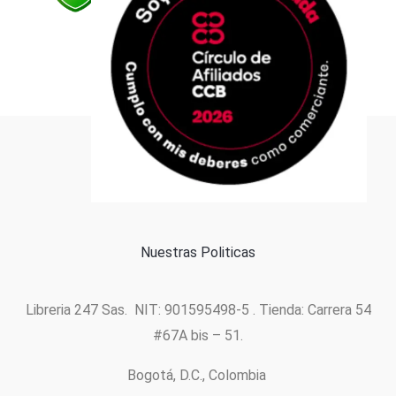
Formas de pago
Política de cookies
Nuestras Politicas
Libreria 247 Sas. NIT: 901595498-5 . Tienda: Carrera 54
#67A bis – 51.
Bogotá, D.C., Colombia