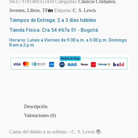
SKU:
9781400351459
Categorías:
Clásicos Cristianos
,
Jovenes
,
Libros
,
TF🏡
Etiqueta:
C. S. Lewis
Tiempos de Entrega: 2 a 3 días hábiles
Tienda Física: Cra 54 #67a 51 - Bogotá
Horario: Lunes a Viernes de 9:00 a.m. a 5:00 p.m. Domingo
8 am a 2 p.m.
Descripción
Valoraciones (0)
Cartas del diablo a su sobrino – C. S. Lewis 📚