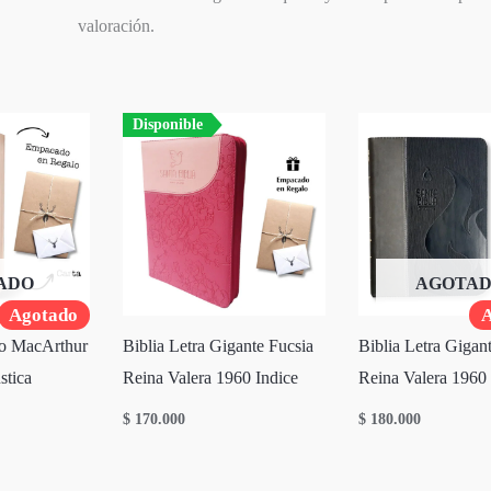
valoración.
Disponible
ADO
AGOTA
Agotado
A
io MacArthur
Biblia Letra Gigante Fucsia
Biblia Letra Gigan
tica
Reina Valera 1960 Indice
Reina Valera 1960 
$
170.000
$
180.000