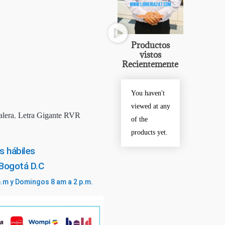
Productos
vistos
Recientemente
You haven't
viewed at any
alera
,
Letra Gigante RVR
of the
products yet.
s hábiles
 Bogotá D.C
p.m y Domingos 8 am a 2 p.m.