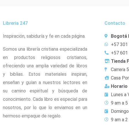
Libreria 247
Contacto
Inspiración, sabiduría y fe en cada página.
Bogotá 
+57 301
Somos una librería cristiana especializada
+57 601
en productos religiosos cristianos,
Tienda F
ofreciendo una amplia variedad de libros
Carrera 
y biblias. Estos materiales inspiran,
Casa Por
enseñan y guían a nuestros lectores en
Horario
su camino espiritual y búsqueda de
Lunes a 
conocimiento. Cada libro es especial para
9 am a 5
nosotros, por lo que lo enviamos en un
Domingo
hermoso empaque de regalo.
9 am a 2