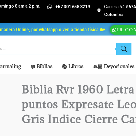
omingo 8 am a 2 p.m.
+57 301 658 8219
Carrera 54
#67A 
Colom
bia
manera Online, por whatsapp o ven a tienda física 🏡
IR CO
ournaling
📖 Biblias
📚 Libros
🙏🏼 Devocionales
Biblia Rvr 1960 Letra
puntos Expresate Le
Gris Indice Cierre C