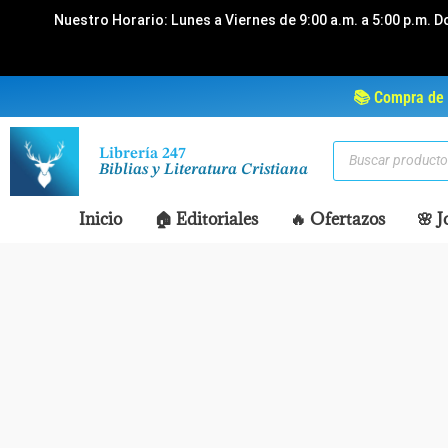
Ir
Nuestro Horario: Lunes a Viernes de 9:00 a.m. a 5:00 p.m. D
al
contenido
📚 Compra de 
Búsqueda
Librería 247
de
Biblias y Literatura Cristiana
productos
Inicio
🏠 Editoriales
🔥 Ofertazos
🌸 J