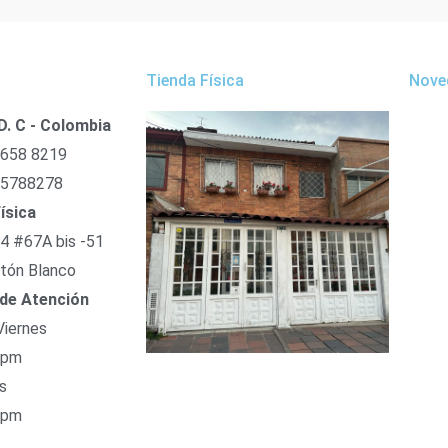
Tienda Física
Nove
D. C - Colombia
 658 8219
 5788278
ísica
54 #67A bis -51
tón Blanco
 de Atención
Viernes
 pm
s
 pm