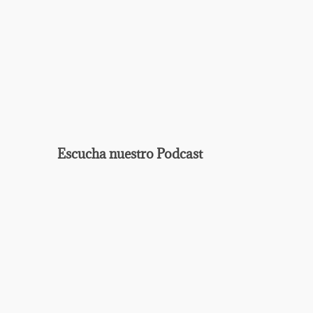
Escucha nuestro Podcast
EPISODIO
MOSTRAR
ANTERIOR
LA
Mostrar
LISTA
La
DE
Información
EPISODIOS
Del