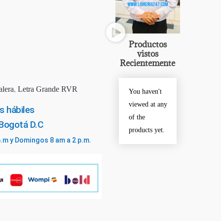
Productos
vistos
Recientemente
alera
,
Letra Grande RVR
You haven't
viewed at any
s hábiles
of the
 Bogotá D.C
products yet.
p.m y Domingos 8 am a 2 p.m.