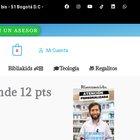
F
I
Y
L
W
bis - 51 Bogotá D.C -
a
n
o
i
h
c
s
u
n
a
e
t
t
k
t
b
a
u
e
s
o
g
b
d
a
N UN ASESOR
o
r
e
i
p
k
a
n
p
m
Mi Cuenta
0
Bibliakids 👶🏻
🎓Teología
🎁 Regalitos
Bienvenido
nde 12 pts