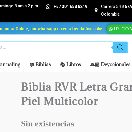
omingo 8 am a 2 p.m.
+57 301 658 8219
Carrera 54
#67A 
Colom
bia
manera Online, por whatsapp o ven a tienda física 🏡
IR CO
ournaling
📖 Biblias
📚 Libros
🙏🏼 Devocionales
Biblia RVR Letra Gra
Piel Multicolor
Sin existencias