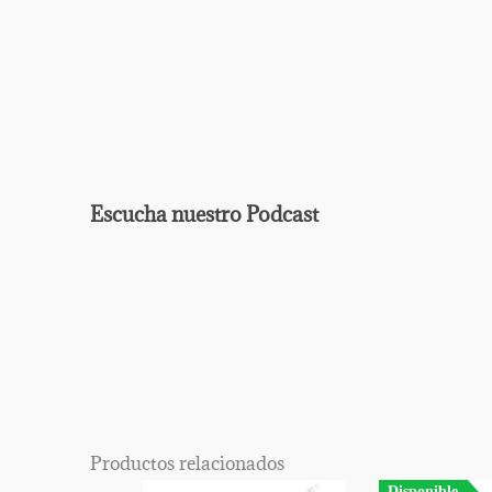
Escucha nuestro Podcast
EPISODIO
MOSTRAR
ANTERIOR
LA
Mostrar
LISTA
La
DE
Información
EPISODIOS
Del
Productos relacionados
Pódcast
Disponible