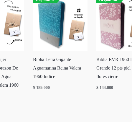
ujer
Biblia Letra Gigante
Biblia RVR 1960 L
orazon De
Aguamarina Reina Valera
Grande 12 pts piel
o Agua
1960 Indice
flores cierre
alera 1960
$
189.000
$
144.000