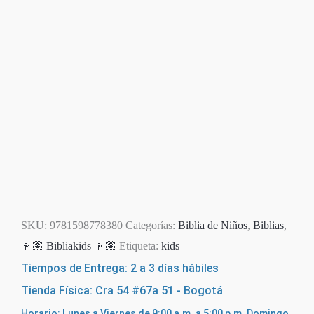
SKU:
9781598778380
Categorías:
Biblia de Niños
,
Biblias
,
👧🏽 Bibliakids 👦🏽
Etiqueta:
kids
Tiempos de Entrega: 2 a 3 días hábiles
Tienda Física: Cra 54 #67a 51 - Bogotá
Horario: Lunes a Viernes de 9:00 a.m. a 5:00 p.m. Domingo