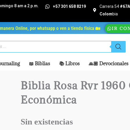
omingo 8 am a 2 p.m.
+57 301 658 8219
Carrera 54
#67A 
Colom
bia
manera Online, por whatsapp o ven a tienda física 🏡
IR CO
ournaling
📖 Biblias
📚 Libros
🙏🏼 Devocionales
Biblia Rosa Rvr 1960 
Económica
Sin existencias