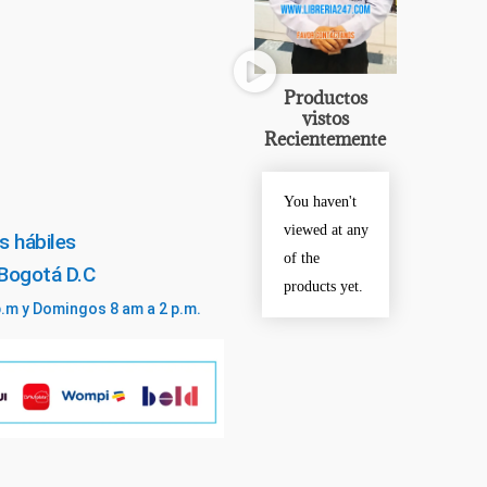
Productos
vistos
Recientemente
You haven't
viewed at any
s hábiles
of the
 Bogotá D.C
products yet.
p.m y Domingos 8 am a 2 p.m.