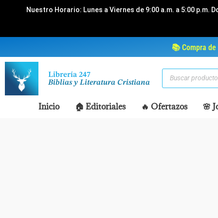
Ir
Nuestro Horario: Lunes a Viernes de 9:00 a.m. a 5:00 p.m. D
al
contenido
📚 Compra de 
Búsqueda
Librería 247
de
Biblias y Literatura Cristiana
productos
Inicio
🏠 Editoriales
🔥 Ofertazos
🌸 J