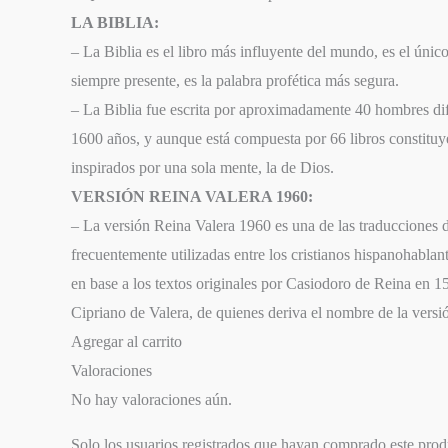
LA BIBLIA:
– La Biblia es el libro más influyente del mundo, es el único 
siempre presente, es la palabra profética más segura.
– La Biblia fue escrita por aproximadamente 40 hombres dif
1600 años, y aunque está compuesta por 66 libros constituye
inspirados por una sola mente, la de Dios.
VERSIÓN REINA VALERA 1960:
– La versión Reina Valera 1960 es una de las traducciones d
frecuentemente utilizadas entre los cristianos hispanohablan
en base a los textos originales por Casiodoro de Reina en 
Cipriano de Valera, de quienes deriva el nombre de la versi
Agregar al carrito
Valoraciones
No hay valoraciones aún.
Solo los usuarios registrados que hayan comprado este pro