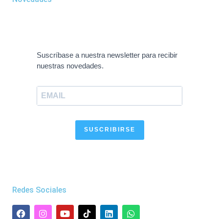
Suscríbase a nuestra newsletter para recibir
nuestras novedades.
SUSCRIBIRSE
Redes Sociales
F
I
Y
L
W
a
n
o
i
h