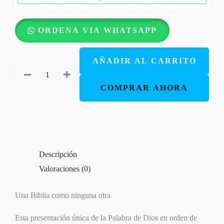
Biblia
ORDENA VIA WHATSAPP
En
Orden
AÑADIR AL CARRITO
Cronológico
RVR60
COMPRAR AHORA
-
Azul
Imitación
Piel
Descripción
cantidad
Valoraciones (0)
Una Biblia como ninguna otra
Esta presentación única de la Palabra de Dios en orden de