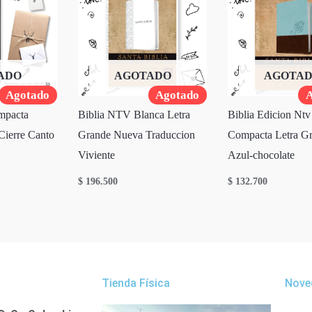
ADO
AGOTADO
AGOTA
Agotado
Agotado
A
mpacta
Biblia NTV Blanca Letra
Biblia Edicion Ntv
Cierre Canto
Grande Nueva Traduccion
Compacta Letra G
Viviente
Azul-chocolate
$
196.500
$
132.700
Tienda Física
Nove