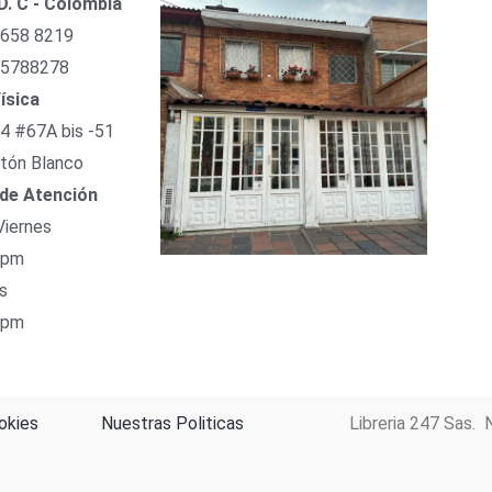
D. C - Colombia
 658 8219
 5788278
ísica
54 #67A bis -51
tón Blanco
 de Atención
Viernes
 pm
s
 pm
okies
Nuestras Politicas
Libreria 247 Sas. 