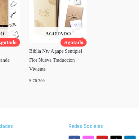
DO
AGOTADO
gotado
Agotado
Biblia Ntv Agape Sentipiel
rande
Flor Nueva Traduccion
Viviente
$
70.700
dades
Redes Sociales
F
W
I
Y
L