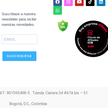
a
h
n
o
i
c
a
s
u
n
e
t
t
t
k
Suscríbase a nuestra
b
s
a
u
e
newsletter para recibir
o
a
g
b
d
nuestras novedades.
o
p
r
e
i
k
p
a
n
m
SUSCRIBIRSE
NIT: 901595498-5 . Tienda: Carrera 54 #67A bis – 51.
Bogotá, D.C., Colombia