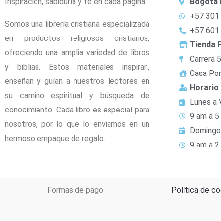
Inspiración, sabiduría y fe en cada página.
Bogotá 
+57 301
Somos una librería cristiana especializada
+57 601
en productos religiosos cristianos,
Tienda F
ofreciendo una amplia variedad de libros
Carrera 
y biblias. Estos materiales inspiran,
Casa Por
enseñan y guían a nuestros lectores en
Horario
su camino espiritual y búsqueda de
Lunes a 
conocimiento. Cada libro es especial para
9 am a 5
nosotros, por lo que lo enviamos en un
Domingo
hermoso empaque de regalo.
9 am a 2
Formas de pago
Política de co