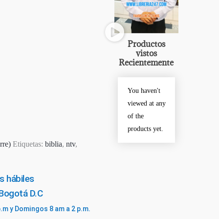
Productos
vistos
Recientemente
You haven't
viewed at any
of the
products yet.
rre)
Etiquetas:
biblia
,
ntv
,
s hábiles
 Bogotá D.C
p.m y Domingos 8 am a 2 p.m.