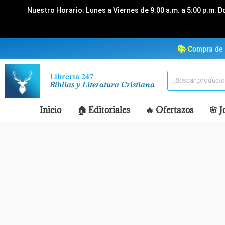
Ir
Nuestro Horario: Lunes a Viernes de 9:00 a.m. a 5:00 p.m. D
al
contenido
📚 Compra de 
Búsqueda
Librería 247
de
Biblias y Literatura Cristiana
productos
Inicio
🏠 Editoriales
🔥 Ofertazos
🌸 J