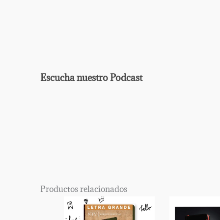
Escucha nuestro Podcast
EPISODIO
MOSTRAR
ANTERIOR
LA
Mostrar
LISTA
La
DE
Información
EPISODIOS
Del
Productos relacionados
Pódcast