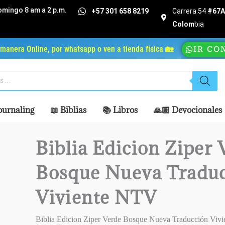
omingo 8 am a 2 p.m.
+57 301 658 8219
Carrera 54
#67A 
Colom
bia
manera Online, por whatsapp o ven a tienda física 🏡
IR CO
ournaling
📖 Biblias
📚 Libros
🙏🏼 Devocionales
Biblia Edicion Ziper 
Bosque Nueva Tradu
Viviente NTV
Biblia Edicion Ziper Verde Bosque Nueva Traducción Viv