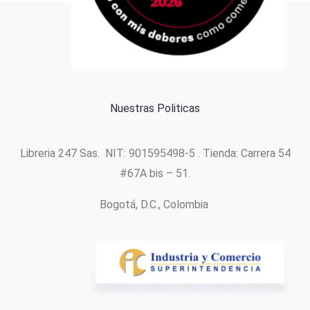
Formas de pago
Política de cookies
Nuestras Politicas
Libreria 247 Sas. NIT: 901595498-5 . Tienda: Carrera 54
#67A bis – 51.
Bogotá, D.C., Colombia