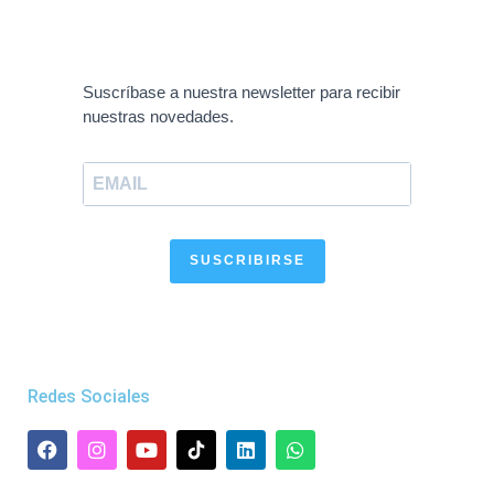
Suscríbase a nuestra newsletter para recibir
nuestras novedades.
SUSCRIBIRSE
Redes Sociales
F
I
Y
L
W
a
n
o
i
h
c
s
u
n
a