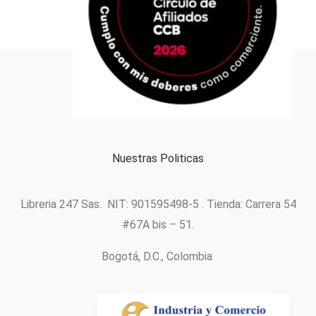
Formas de pago
Política de cookies
Nuestras Politicas
Libreria 247 Sas. NIT: 901595498-5 . Tienda: Carrera 54
#67A bis – 51.
Bogotá, D.C., Colombia