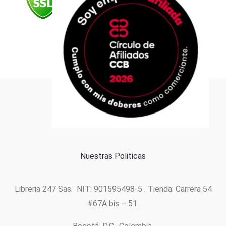
m
Formas de pago
Política de cookies
Nuestras Politicas
Libreria 247 Sas. NIT: 901595498-5 . Tienda: Carrera 54
#67A bis – 51.