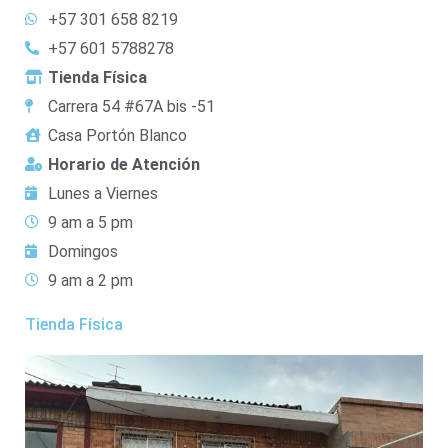
+57 301 658 8219
+57 601 5788278
Tienda Física
Carrera 54 #67A bis -51
Casa Portón Blanco
Horario de Atención
Lunes a Viernes
9 am a 5 pm
Domingos
9 am a 2 pm
Tienda Física