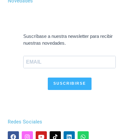
Novedades
Suscríbase a nuestra newsletter para recibir
nuestras novedades.
SUSCRIBIRSE
Redes Sociales
F
I
Y
L
W