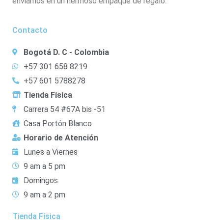
enviamos en un hermoso empaque de regalo.
Contacto
Bogotá D. C - Colombia
+57 301 658 8219
+57 601 5788278
Tienda Física
Carrera 54 #67A bis -51
Casa Portón Blanco
Horario de Atención
Lunes a Viernes
9 am a 5 pm
Domingos
9 am a 2 pm
Tienda Física