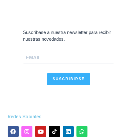
Suscríbase a nuestra newsletter para recibir
nuestras novedades.
SUSCRIBIRSE
Redes Sociales
F
I
Y
L
W
a
n
o
i
h