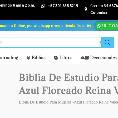
omingo 8 am a 2 p.m.
+57 301 658 8219
Carrera 54
#67A 
Colom
bia
manera Online, por whatsapp o ven a tienda física 🏡
IR CO
ournaling
📖 Biblias
📚 Libros
🙏🏼 Devocionales
Biblia De Estudio Par
Azul Floreado Reina 
Biblia De Estudio Para Mujeres -Azul Floreado Reina Vale