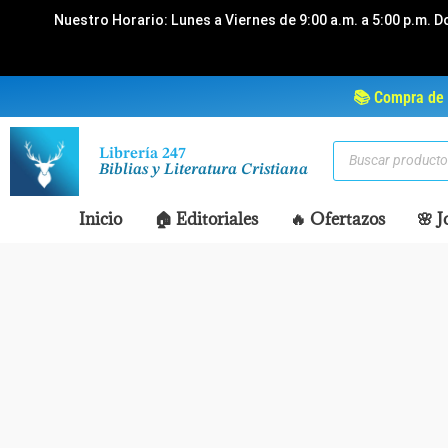
Ir
Nuestro Horario: Lunes a Viernes de 9:00 a.m. a 5:00 p.m. D
al
contenido
📚 Compra de 
Búsqueda
Librería 247
de
Biblias y Literatura Cristiana
productos
Inicio
🏠 Editoriales
🔥 Ofertazos
🌸 J