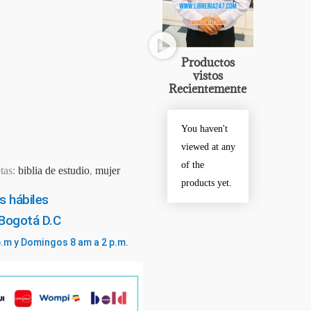
Productos
vistos
Recientemente
You haven't
viewed at any
of the
tas:
biblia de estudio
,
mujer
products yet.
s hábiles
 Bogotá D.C
p.m y Domingos 8 am a 2 p.m.