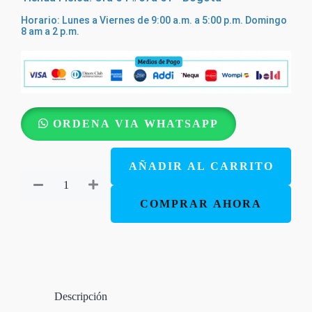
Horario: Lunes a Viernes de 9:00 a.m. a 5:00 p.m. Domingo
8 am a 2 p.m.
Biblia
ORDENA VIA WHATSAPP
TLA-
El
AÑADIR AL CARRITO
Camino,
La
COMPRAR AHORA
Verdad
y
La
Vida
Descripción
-