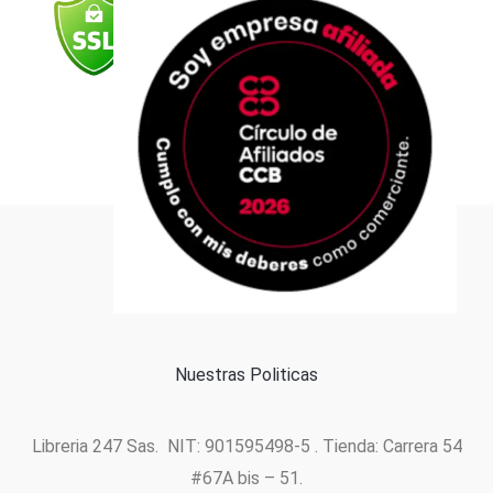
o
r
e
i
p
k
a
n
p
m
Formas de pago
Política de cookies
Nuestras Politicas
Libreria 247 Sas. NIT: 901595498-5 . Tienda: Carrera 54
#67A bis – 51.