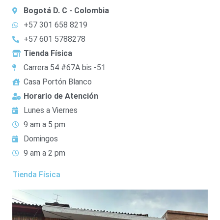
Bogotá D. C - Colombia
+57 301 658 8219
+57 601 5788278
Tienda Física
Carrera 54 #67A bis -51
Casa Portón Blanco
Horario de Atención
Lunes a Viernes
9 am a 5 pm
Domingos
9 am a 2 pm
Tienda Física