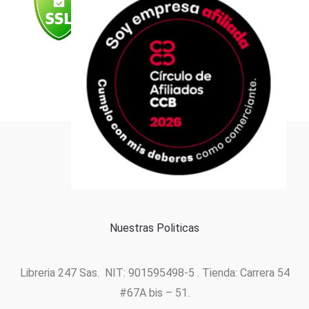
k
a
n
p
m
Formas de pago
Política de cookies
Nuestras Politicas
Libreria 247 Sas. NIT: 901595498-5 . Tienda: Carrera 54
#67A bis – 51.