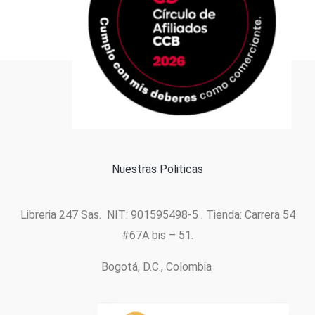
Formas de pago
Política de cookies
Nuestras Politicas
Libreria 247 Sas. NIT: 901595498-5 . Tienda: Carrera 54
#67A bis – 51.
Bogotá, D.C., Colombia