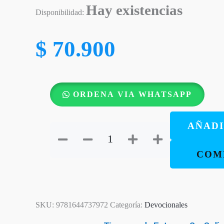
Hay existencias
Disponibilidad:
$
70.900
Un
ORDENA VIA WHATSAPP
año
con
AÑADI
Dios
en
COM
el
Nuevo
Testamento:
365
SKU:
9781644737972
Categoría:
Devocionales
devocionales