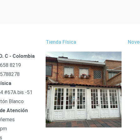
Tienda Física
Nove
D. C - Colombia
 658 8219
 5788278
ísica
54 #67A bis -51
tón Blanco
 de Atención
Viernes
 pm
s