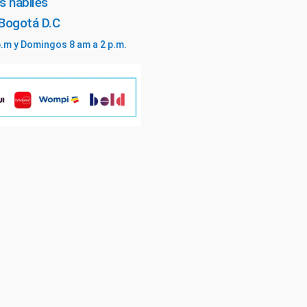
s hábiles
 Bogotá D.C
p.m y Domingos 8 am a 2 p.m.