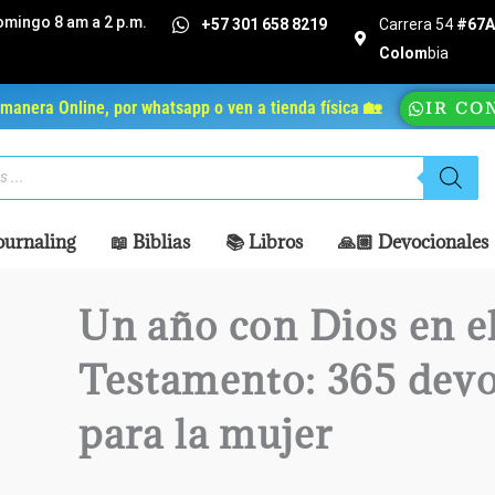
omingo 8 am a 2 p.m.
+57 301 658 8219
Carrera 54
#67A 
Colom
bia
manera Online, por whatsapp o ven a tienda física 🏡
IR CO
ournaling
📖 Biblias
📚 Libros
🙏🏼 Devocionales
Un año con Dios en e
Testamento: 365 devo
para la mujer