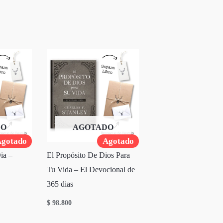
DO
AGOTADO
gotado
Agotado
ia –
El Propósito De Dios Para
Tu Vida – El Devocional de
365 dias
$
98.800