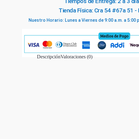
Tiempos de Entrega: 2 a 3 día
para
Tienda Física: Cra 54 #67a 51 -
la
Nuestro Horario: Lunes a Viernes de 9:00 a.m. a 5:00 
mujer
cantidad
Descripción
Valoraciones (0)