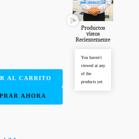
Productos
vistos
Recientemente
You haven't
viewed at any
of the
R AL CARRITO
products yet.
PRAR AHORA