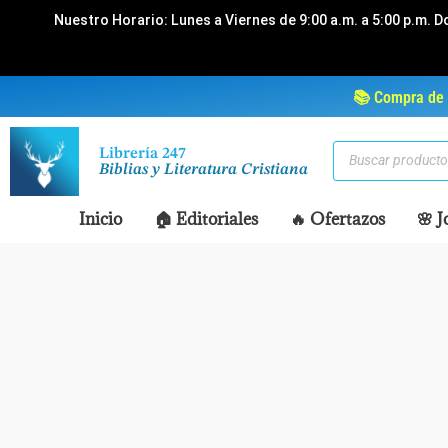
Ir
Nuestro Horario: Lunes a Viernes de 9:00 a.m. a 5:00 p.m. D
al
contenido
📚 Compra de 
Búsqueda
Librería 247
de
Biblias y Literatura Cristiana
productos
Inicio
🏠 Editoriales
🔥 Ofertazos
🌸 J