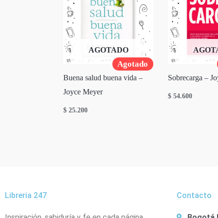
AGOTADO
AGOT
Agotado
Buena salud buena vida –
Sobrecarga – J
Joyce Meyer
$
54.600
$
25.200
Libreria 247
Contacto
Inspiración, sabiduría y fe en cada página.
Bogotá 