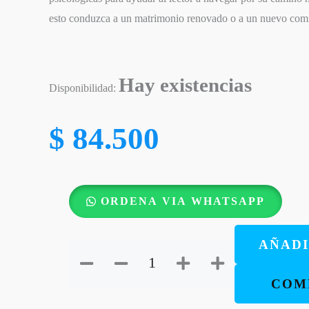
esto conduzca a un matrimonio renovado o a un nuevo com
Hay existencias
Disponibilidad:
$
84.500
Traición
ORDENA VIA WHATSAPP
-
Cómo
AÑADI
sobrevivir
la
COM
infidelidad
de