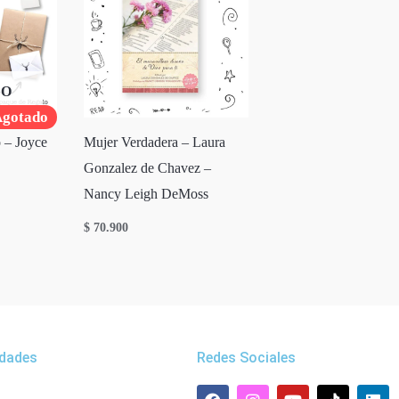
DO
gotado
 – Joyce
Mujer Verdadera – Laura
Gonzalez de Chavez –
Nancy Leigh DeMoss
$
70.900
dades
Redes Sociales
F
W
I
Y
L