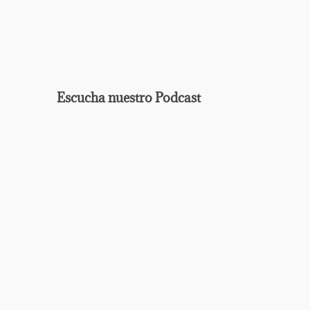
Escucha nuestro Podcast
EPISODIO
MOSTRAR
ANTERIOR
LA
Mostrar
LISTA
La
DE
Información
EPISODIOS
Del
Pódcast