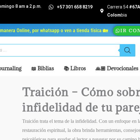
omingo 8 am a 2 p.m.
+57 301 658 8219
Carrera 54
#67A 
Colom
bia
manera Online, por whatsapp o ven a tienda física 🏡
IR CO
ournaling
📖 Biblias
📚 Libros
🙏🏼 Devocionales
Traición – Cómo sobr
infidelidad de tu pare
Traición trata el tema de la infidelidad. Con un enfoque en 
restauración espiritual, la obra brinda herramientas, consejos
psicológicas para ayudar al lector a navegar por su camino 