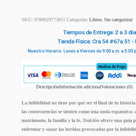
tu
pareja
SKU:
9780829773811
Categorías:
Libros
,
Sin categorizar
cantidad
Tiempos de Entrega: 2 a 3 día
Tienda Física: Cra 54 #67a 51 -
Nuestro Horario: Lunes a Viernes de 9:00 a.m. a 5:00 
Descripción
Información adicional
Valoraciones (0)
La infidelidad no tiene por qué ser el final de tu histor
las consecuencias se sienten como una onda expansiva: af
matrimonio, la familia y la fe.
Traición
ofrece una guía p
enfrentar y sanar las heridas provocadas por la infideli