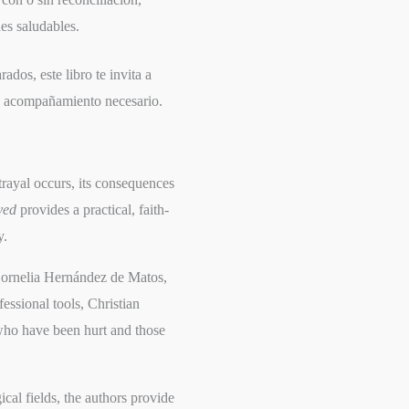
nes saludables.
ados, este libro te invita a
 el acompañamiento necesario.
trayal occurs, its consequences
yed
provides a practical, faith-
y.
 Cornelia Hernández de Matos,
essional tools, Christian
who have been hurt and those
ical fields, the authors provide