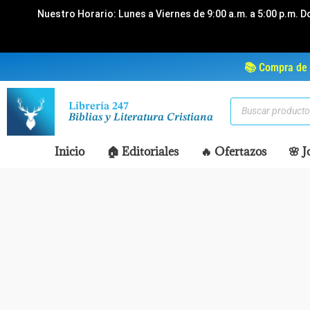
Ir
Nuestro Horario: Lunes a Viernes de 9:00 a.m. a 5:00 p.m. D
al
contenido
📚 Compra de 
Búsqueda
Librería 247
de
Biblias y Literatura Cristiana
productos
Inicio
🏠 Editoriales
🔥 Ofertazos
🌸 J