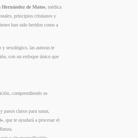
a Hernández de Matos
, médica
nales, principios cristianos y
ienes han sido heridos como a
 y sexológico, las autoras te
ción, con un enfoque único que
raición, comprendiendo su
y pasos claros para sanar,
l»
, que te ayudará a procesar el
fianza.
con o sin reconciliación,