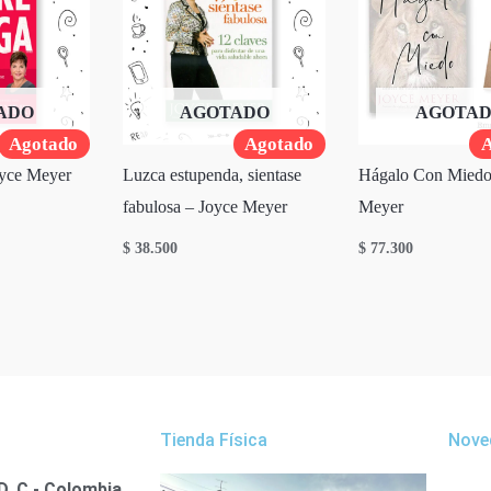
ADO
AGOTADO
AGOTA
Agotado
Agotado
A
oyce Meyer
Luzca estupenda, sientase
Hágalo Con Miedo
fabulosa – Joyce Meyer
Meyer
$
38.500
$
77.300
Tienda Física
Nove
D. C - Colombia