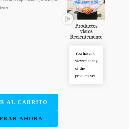
ienzo.
Productos
vistos
Recientemente
You haven't
viewed at any
of the
products yet.
R AL CARRITO
PRAR AHORA