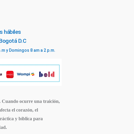
s hábiles
 Bogotá D.C
p.m y Domingos 8 am a 2 p.m.
ia. Cuando ocurre una traición,
ecta el corazón, el
ráctica y bíblica para
dad.