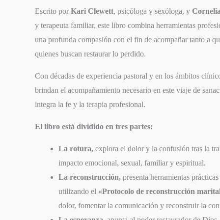
Escrito por
Kari Clewett
, psicóloga y sexóloga, y
Corneli
y terapeuta familiar, este libro combina herramientas profesio
una profunda compasión con el fin de acompañar tanto a qu
quienes buscan restaurar lo perdido.
Con décadas de experiencia pastoral y en los ámbitos clínico
brindan el acompañamiento necesario en este viaje de sana
integra la fe y la terapia profesional.
El libro está dividido en tres partes:
La rotura,
explora el dolor y la confusión tras la t
impacto emocional, sexual, familiar y espiritual.
La reconstrucción,
presenta herramientas prácticas 
utilizando el
«Protocolo de reconstrucción marita
dolor, fomentar la comunicación y reconstruir la con
La esperanza,
apunta al poder restaurador de Dios, 